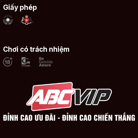
Giấy phép
Chơi có trách nhiệm