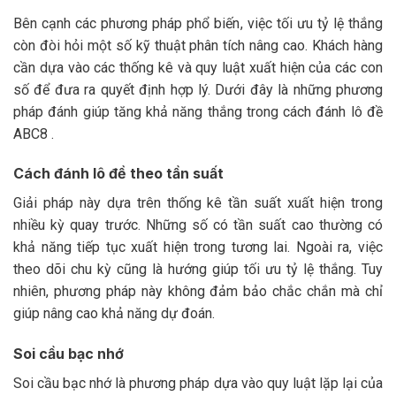
Bên cạnh các phương pháp phổ biến, việc tối ưu tỷ lệ thắng
còn đòi hỏi một số kỹ thuật phân tích nâng cao. Khách hàng
cần dựa vào các thống kê và quy luật xuất hiện của các con
số để đưa ra quyết định hợp lý. Dưới đây là những phương
pháp đánh giúp tăng khả năng thắng trong cách đánh lô đề
ABC8 .
Cách đánh lô đề theo tần suất
Giải pháp này dựa trên thống kê tần suất xuất hiện trong
nhiều kỳ quay trước. Những số có tần suất cao thường có
khả năng tiếp tục xuất hiện trong tương lai. Ngoài ra, việc
theo dõi chu kỳ cũng là hướng giúp tối ưu tỷ lệ thắng. Tuy
nhiên, phương pháp này không đảm bảo chắc chắn mà chỉ
giúp nâng cao khả năng dự đoán.
Soi cầu bạc nhớ
Soi cầu bạc nhớ là phương pháp dựa vào quy luật lặp lại của