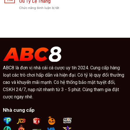
Th4
Ưu Tỷ Lệ Thắng
Tại
Đề
Từ
ABC8
ở
Chức năng bình luận bị tắt
–
Cao
Cách
Gia
Thủ
Đánh
Tăng
ABC8
Lô
Cơ
Đề
Hội
–
Chiến
Hướng
Thắng
Dẫn
Cực
Từ
Dễ
A
Dàng
Đến
Z
ABC8 là đơn vị nhà cái cá cược uy tín 2024. Cung cấp hàng
Để
Tối
loạt các trò chơi hấp dẫn và hiện đại. Có tỷ lệ quy đổi thưởng
Ưu
cao và khuyến mãi mạnh. Có hệ thống bảo mật tuyệt đối,
Tỷ
Lệ
CSKH 24/7, nạp rút nhanh từ 3 - 5 phút. Cùng tham gia đặt
Thắng
cược ngay nhé.
Nhà cung cấp