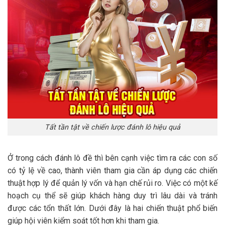
Tất tần tật về chiến lược đánh lô hiệu quả
Ở trong cách đánh lô đề thì bên cạnh việc tìm ra các con số
có tỷ lệ về cao, thành viên tham gia cần áp dụng các chiến
thuật hợp lý để quản lý vốn và hạn chế rủi ro. Việc có một kế
hoạch cụ thể sẽ giúp khách hàng duy trì lâu dài và tránh
được các tổn thất lớn. Dưới đây là hai chiến thuật phổ biến
giúp hội viên kiểm soát tốt hơn khi tham gia.