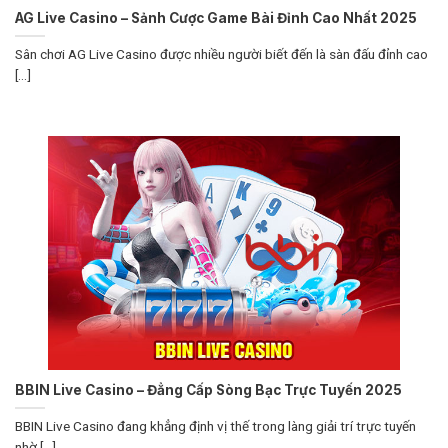
AG Live Casino – Sảnh Cược Game Bài Đỉnh Cao Nhất 2025
Sân chơi AG Live Casino được nhiều người biết đến là sàn đấu đỉnh cao
[...]
BBIN Live Casino – Đẳng Cấp Sòng Bạc Trực Tuyến 2025
BBIN Live Casino đang khẳng định vị thế trong làng giải trí trực tuyến
nhờ [...]