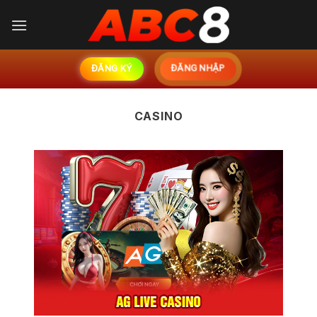
Chuyển
đến
nội
dung
ĐĂNG KÝ
ĐĂNG NHẬP
CASINO