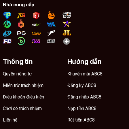
Nhà cung cấp
Thông tin
Hướng dẫn
Quyền riêng tư
Khuyến mãi ABC8
Miễn trừ trách nhiệm
Đăng ký ABC8
Điều khoản điều kiện
Đăng nhập ABC8
Chơi có trách nhiệm
Nạp tiền ABC8
Liên hệ
Rút tiền ABC8