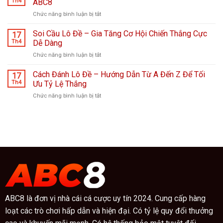
Th4
ABC8
–
tiền
ở
Chức năng bình luận bị tắt
Tham
khủng
Bao
Gia
tại
Lô
Soi Cầu Lô Đề – Gia Tăng Cơ Hội Chiến Thắng Cực
Cá
17
ABC8
Là
Cược
Th4
Dễ Dàng
Gì?
Bóng
ở
Chức năng bình luận bị tắt
Mẹo
Đá
Soi
Chơi
Hấp
Cầu
Cách Đánh Lô Đề – Hướng Dẫn Từ A Đến Z Để Tối
Bách
17
Dẫn
Lô
Trúng
Th4
Ưu Tỷ Lệ Thắng
Tại
Đề
Từ
ABC8
ở
Chức năng bình luận bị tắt
–
Cao
Cách
Gia
Thủ
Đánh
Tăng
ABC8
Lô
Cơ
Đề
Hội
–
Chiến
Hướng
Thắng
Dẫn
Cực
Từ
Dễ
A
Dàng
Đến
Z
ABC8 là đơn vị nhà cái cá cược uy tín 2024. Cung cấp hàng
Để
Tối
loạt các trò chơi hấp dẫn và hiện đại. Có tỷ lệ quy đổi thưởng
Ưu
Tỷ