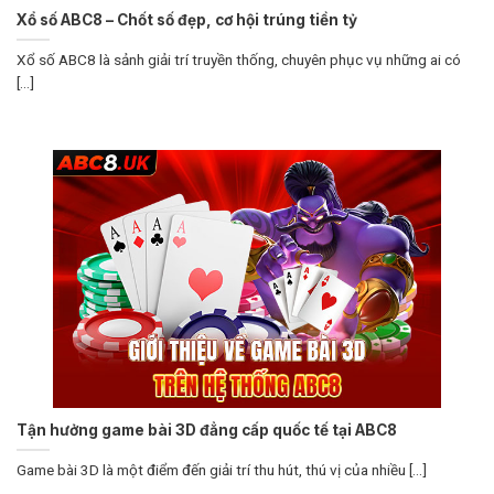
Xổ số ABC8 – Chốt số đẹp, cơ hội trúng tiền tỷ
Xổ số ABC8 là sảnh giải trí truyền thống, chuyên phục vụ những ai có
[...]
Tận hưởng game bài 3D đẳng cấp quốc tế tại ABC8
Game bài 3D là một điểm đến giải trí thu hút, thú vị của nhiều [...]